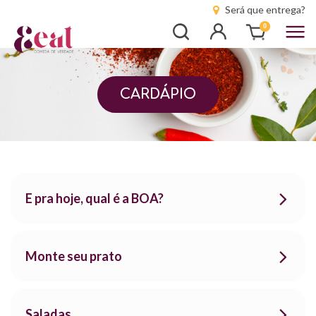
Será que entrega?
Busca
Entrar
0
CARDÁPIO
E pra hoje, qual é a BOA?
Monte seu prato
Saladas